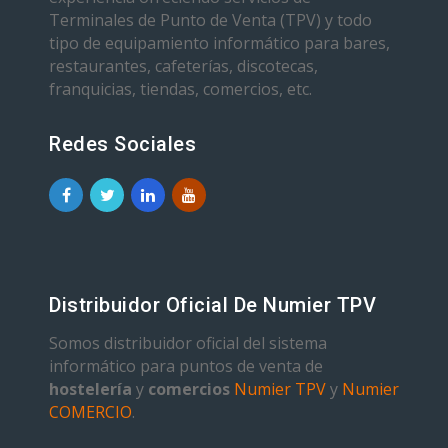
Terminales de Punto de Venta (TPV) y todo
tipo de equipamiento informático para bares,
restaurantes, cafeterías, discotecas,
franquicias, tiendas, comercios, etc.
Redes Sociales
Distribuidor Oficial De Numier TPV
Somos distribuidor oficial del sistema
informático para puntos de venta de
hostelería
y
comercios
Numier TPV
y
Numier
COMERCIO
.