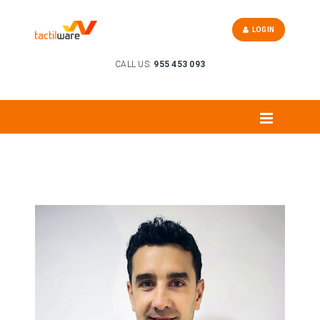
LOGIN
CALL US:
955 453 093