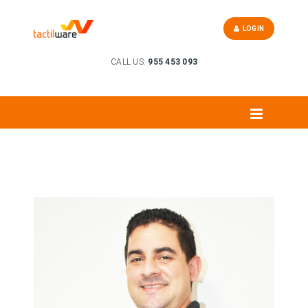
LOGIN
CALL US:
955 453 093