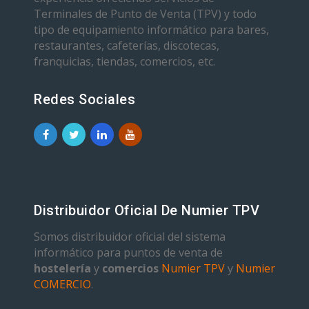
Terminales de Punto de Venta (TPV) y todo
tipo de equipamiento informático para bares,
restaurantes, cafeterías, discotecas,
franquicias, tiendas, comercios, etc.
Redes Sociales
Distribuidor Oficial De Numier TPV
Somos distribuidor oficial del sistema
informático para puntos de venta de
hostelería
y
comercios
Numier TPV
y
Numier
COMERCIO
.