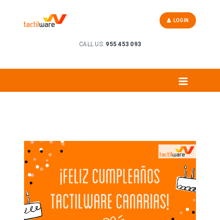
LOGIN
CALL US:
955 453 093