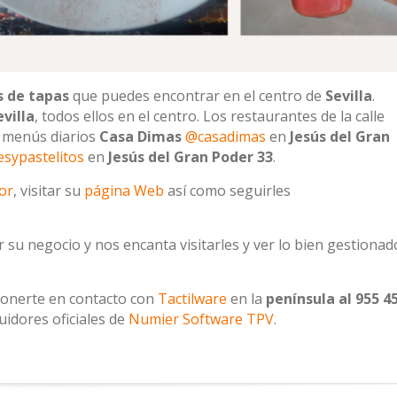
s de tapas
que puedes encontrar en el centro de
Sevilla
.
evilla
, todos ellos en el centro. Los restaurantes de la calle
y menús diarios
Casa Dimas
@casadimas
en
Jesús del Gran
sypastelitos
en
Jesús del Gran Poder 33
.
or
, visitar su
página Web
así como seguirles
r su negocio y nos encanta visitarles y ver lo bien gestionado
ponerte en contacto con
Tactilware
en la
península al 955 4
uidores oficiales de
Numier Software TPV
.