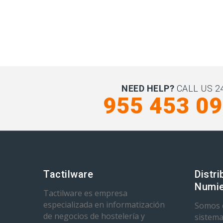
NEED HELP?
CALL US 24
955 453 0
Tactilware
Distri
Numie
Tactilware es empresa
especializada en informatización
Somos d
de negocios de hostelería y
sistema