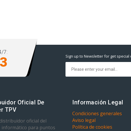
/7:
Sign up to Newsletter for get special 
93
buidor Oficial De
Información Legal
r TPV
Condiciones generales
Aviso legal
istribuidor oficial del
Política de cookies
 informático para puntos