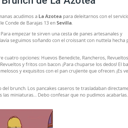
l Brunch de La Azotea
emanas acudimos a
La Azotea
para deleitarnos con el servici
lle Conde de Barajas 13 en
Sevilla
.
 Para empezar te sirven una cesta de panes artesanales y
odavía seguimos soñando con el croissant con nuttela hecha 
tre cuatro opciones: Huevos Benedicte, Rancheros, Revueltos
evueltos y fritos con bacon. ¡Para chuparse los dedos! El b
melosos y exquisitos con el pan crujiente que ofrecen. ¡Es v
so del brunch. Los pancakes caseros te trasladaban directam
ains las miniaturas… Debo confesar que no pudimos acabarlas.