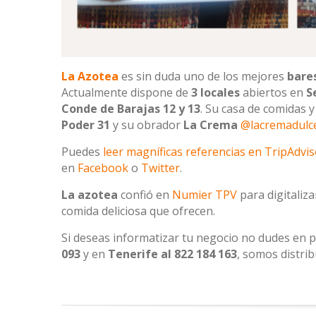
La Azotea
es sin duda uno de los mejores
bare
Actualmente dispone de
3 locales
abiertos en
S
Conde de Barajas 12 y 13
. Su casa de comidas 
Poder 31
y su obrador
La Crema
@lacremadulce
Puedes
leer magníficas referencias en TripAdvis
en
Facebook
o
Twitter
.
La azotea
confió en
Numier TPV
para digitaliza
comida deliciosa que ofrecen.
Si deseas informatizar tu negocio no dudes en 
093
y en
Tenerife al 822 184 163
, somos distrib