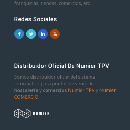
franquicias, tiendas, comercios, etc.
Redes Sociales
Distribuidor Oficial De Numier TPV
Somos distribuidor oficial del sistema
informático para puntos de venta de
hostelería
y
comercios
Numier TPV
y
Numier
COMERCIO
.