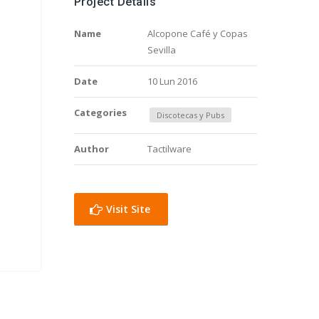
Project Details
Name
Alcopone Café y Copas
Sevilla
Date
10 Lun 2016
Categories
Discotecas y Pubs
Author
Tactilware
Visit Site