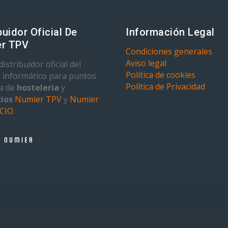
buidor Oficial De
Información Legal
r TPV
Condiciones generales
Aviso legal
istribuidor oficial del
Política de cookies
 informático para puntos
Política de Privacidad
ta de
hostelería
y
ios
Numier TPV
y
Numier
CIO
.