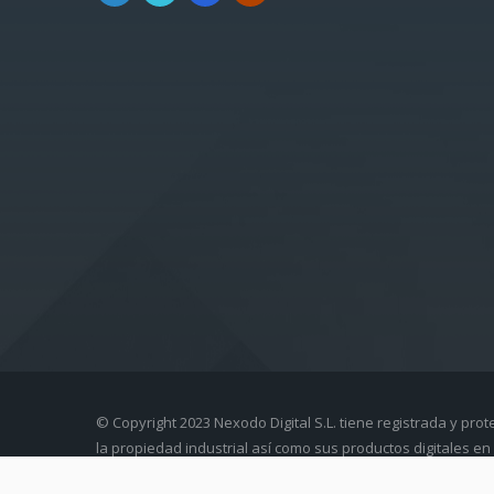
© Copyright 2023 Nexodo Digital S.L. tiene registrada y prot
la propiedad industrial así como sus productos digitales en 
intelectual.