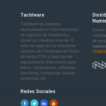
Tactilware
Distri
Numie
Tactilware es empresa
especializada en informatización
Somos d
de negocios de hostelería y
sistema
comercio. Llevamos más de 15
de ven
años de experiencia ofreciendo
comerc
servicios de Terminales de Punto
COMER
de Venta (TPV) y todo tipo de
equipamiento informático para
bares, restaurantes, cafeterías,
discotecas, franquicias, tiendas,
comercios, etc.
Redes Sociales