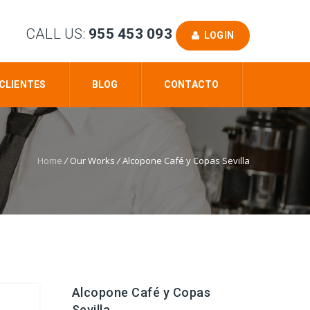
CALL US:
955 453 093
LOGIN
CLIENTES
BLOG
CONTACTO
Home
/
Our Works
/
Alcopone Café y Copas Sevilla
Alcopone Café y Copas
Sevilla