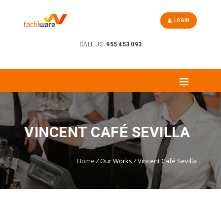
LOGIN
CALL US:
955 453 093
VINCENT CAFÉ SEVILLA
Home
/
Our Works
/
Vincent Café Sevilla