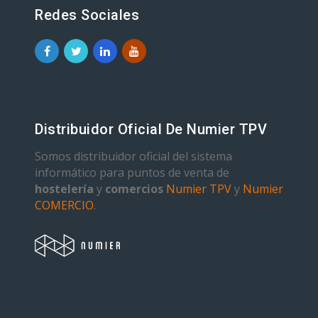
Redes Sociales
Distribuidor Oficial De Numier TPV
Somos distribuidor oficial del sistema
informático para puntos de venta de
hostelería
y
comercios
Numier TPV
y
Numier
COMERCIO
.