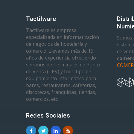
Tactilware
Distri
Numie
Tactilware es empresa
especializada en informatización
Somos d
de negocios de hostelería y
sistema
comercio. Llevamos más de 15
de ven
años de experiencia ofreciendo
comerc
servicios de Terminales de Punto
COMER
de Venta (TPV) y todo tipo de
equipamiento informático para
bares, restaurantes, cafeterías,
discotecas, franquicias, tiendas,
comercios, etc.
Redes Sociales