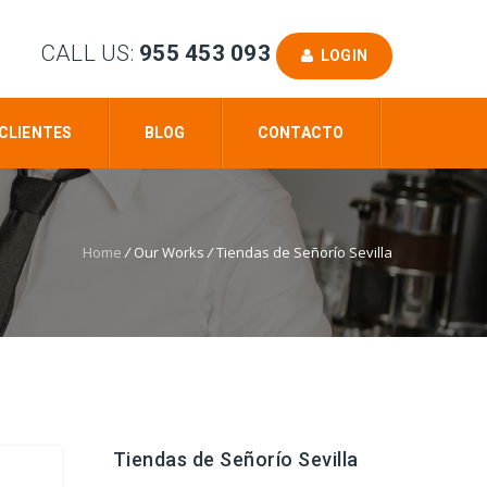
CALL US:
955 453 093
LOGIN
CLIENTES
BLOG
CONTACTO
Home
/
Our Works
/
Tiendas de Señorío Sevilla
Tiendas de Señorío Sevilla