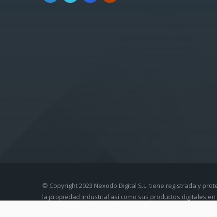
© Copyright 2023 Nexodo Digital S.L. tiene registrada y prot
la propiedad industrial así como sus productos digitales en 
intelectual.