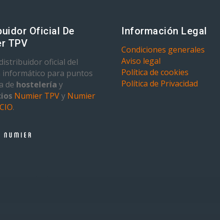
buidor Oficial De
Información Legal
r TPV
Condiciones generales
Aviso legal
istribuidor oficial del
Política de cookies
 informático para puntos
Política de Privacidad
ta de
hostelería
y
ios
Numier TPV
y
Numier
CIO
.