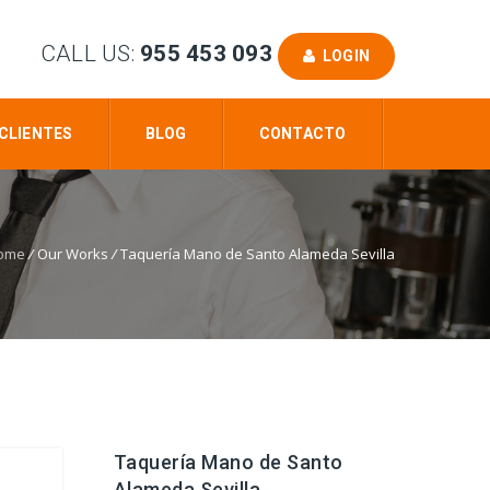
CALL US:
955 453 093
LOGIN
CLIENTES
BLOG
CONTACTO
ome
/
Our Works
/
Taquería Mano de Santo Alameda Sevilla
Taquería Mano de Santo
Alameda Sevilla