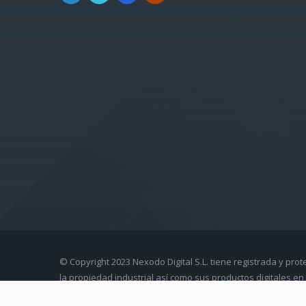
© Copyright 2023 Nexodo Digital S.L. tiene registrada y prot
la propiedad industrial así como sus productos digitales en 
intelectual.