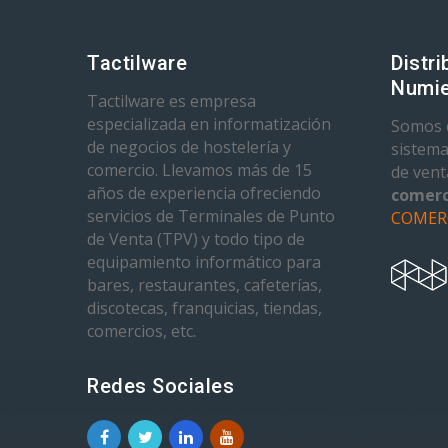
Tactilware
Distri
Numie
Tactilware es empresa
especializada en informatización
Somos d
de negocios de hostelería y
sistema
comercio. Llevamos más de 15
de ven
años de experiencia ofreciendo
comerc
servicios de Terminales de Punto
COMER
de Venta (TPV) y todo tipo de
equipamiento informático para
bares, restaurantes, cafeterías,
discotecas, franquicias, tiendas,
comercios, etc.
Redes Sociales