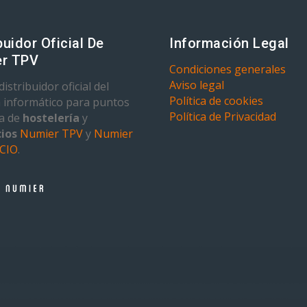
buidor Oficial De
Información Legal
r TPV
Condiciones generales
Aviso legal
istribuidor oficial del
Política de cookies
 informático para puntos
Política de Privacidad
ta de
hostelería
y
ios
Numier TPV
y
Numier
CIO
.