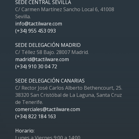
SEDE CENTRAL SEVILLA
C/ Carmen Martínez Sancho Local 6, 41008
Sevilla.
info@tactilware.com
(+34) 955 453 093
SEDE DELEGACIÓN MADRID
C/ Téllez 58 Bajo. 28007 Madrid.
madrid@tactilware.com
(+34) 910 30 04 72
SEDE DELEGACIÓN CANARIAS
C/ Rector José Carlos Alberto Bethencourt, 25.
38320 San Cristóbal de La Laguna, Santa Cruz
de Tenerife.
comerciales@tactilware.com
(+34) 822 184 163
Horario:
Lunes a Viernes 9:00 a 14:00