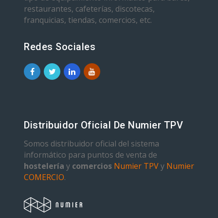
restaurantes, cafeterías, discotecas,
franquicias, tiendas, comercios, etc.
Redes Sociales
Distribuidor Oficial De Numier TPV
Somos distribuidor oficial del sistema
informático para puntos de venta de
hostelería
y
comercios
Numier TPV
y
Numier
COMERCIO
.