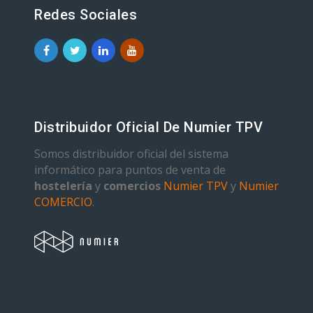
Redes Sociales
Distribuidor Oficial De Numier TPV
Somos distribuidor oficial del sistema
informático para puntos de venta de
hostelería
y
comercios
Numier TPV
y
Numier
COMERCIO
.