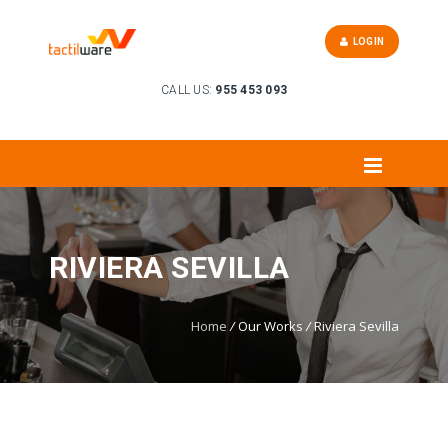
LOGIN
CALL US:
955 453 093
RIVIERA SEVILLA
Home
/
Our Works
/
Riviera Sevilla