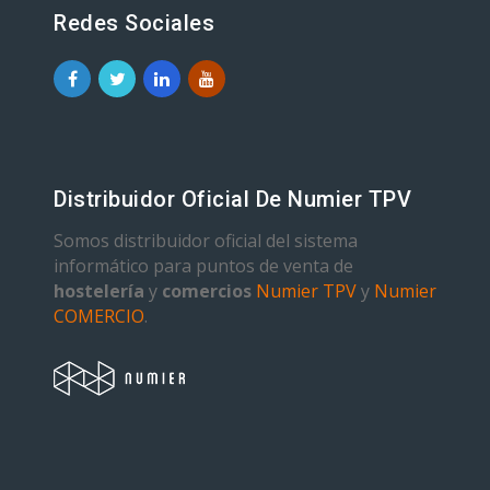
Redes Sociales
Distribuidor Oficial De Numier TPV
Somos distribuidor oficial del sistema
informático para puntos de venta de
hostelería
y
comercios
Numier TPV
y
Numier
COMERCIO
.