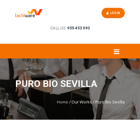
LOGIN
CALL US:
955 453 093
PURO BIO SEVILLA
Home
/
Our Works
/
Puro Bio Sevilla