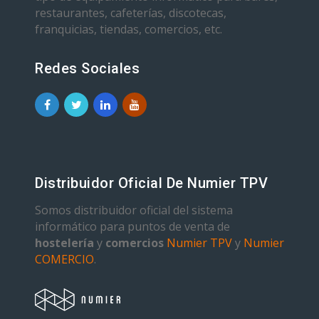
restaurantes, cafeterías, discotecas,
franquicias, tiendas, comercios, etc.
Redes Sociales
Distribuidor Oficial De Numier TPV
Somos distribuidor oficial del sistema
informático para puntos de venta de
hostelería
y
comercios
Numier TPV
y
Numier
COMERCIO
.