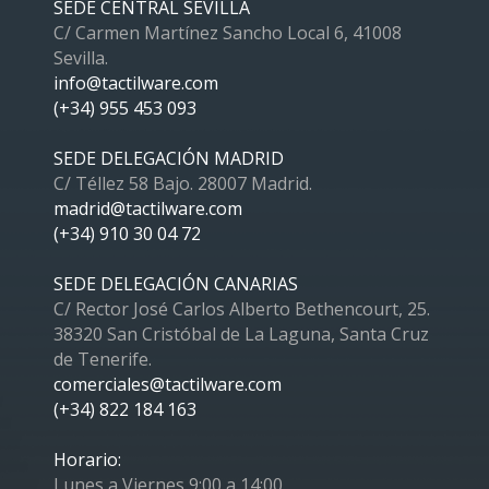
SEDE CENTRAL SEVILLA
C/ Carmen Martínez Sancho Local 6, 41008
Sevilla.
info@tactilware.com
(+34) 955 453 093
SEDE DELEGACIÓN MADRID
C/ Téllez 58 Bajo. 28007 Madrid.
madrid@tactilware.com
(+34) 910 30 04 72
SEDE DELEGACIÓN CANARIAS
C/ Rector José Carlos Alberto Bethencourt, 25.
38320 San Cristóbal de La Laguna, Santa Cruz
de Tenerife.
comerciales@tactilware.com
(+34) 822 184 163
Horario:
Lunes a Viernes 9:00 a 14:00