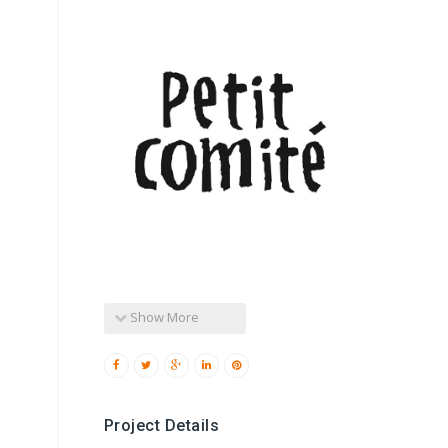
Show More
Project Details