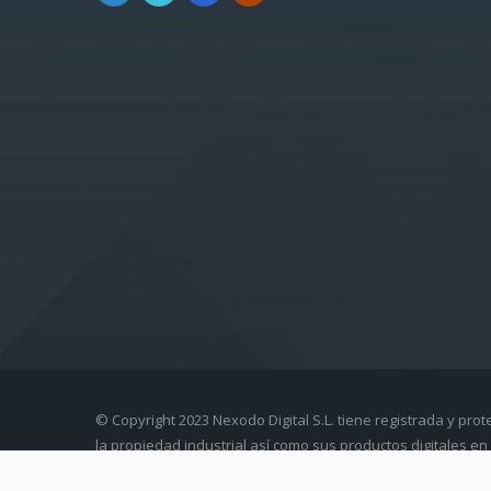
© Copyright 2023 Nexodo Digital S.L. tiene registrada y prot
la propiedad industrial así como sus productos digitales en 
intelectual.