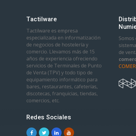
Tactilware
Distri
Numie
Tactilware es empresa
especializada en informatización
Somos d
de negocios de hostelería y
sistema
comercio. Llevamos más de 15
de ven
años de experiencia ofreciendo
comerc
servicios de Terminales de Punto
COMER
de Venta (TPV) y todo tipo de
equipamiento informático para
bares, restaurantes, cafeterías,
discotecas, franquicias, tiendas,
comercios, etc.
Redes Sociales