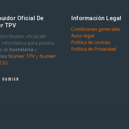
buidor Oficial De
Información Legal
r TPV
Condiciones generales
Aviso legal
istribuidor oficial del
Política de cookies
 informático para puntos
Política de Privacidad
ta de
hostelería
y
ios
Numier TPV
y
Numier
CIO
.