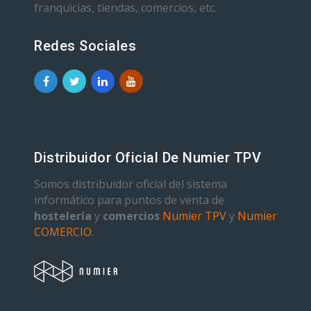
franquicias, tiendas, comercios, etc.
Redes Sociales
Distribuidor Oficial De Numier TPV
Somos distribuidor oficial del sistema
informático para puntos de venta de
hostelería
y
comercios
Numier TPV
y
Numier
COMERCIO
.