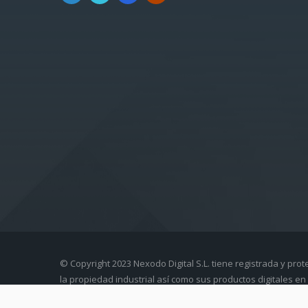
© Copyright 2023 Nexodo Digital S.L. tiene registrada y prot
la propiedad industrial así como sus productos digitales en 
intelectual.