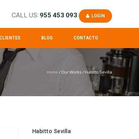
CALL US:
955 453 093
LOGIN
CLIENTES
BLOG
CONTACTO
Home
/
Our Works
/
Habitto Sevilla
Habitto Sevilla