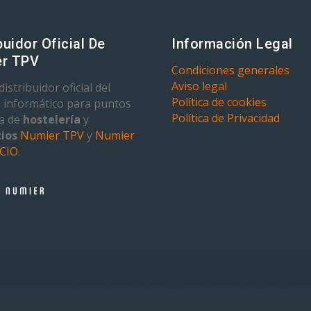
buidor Oficial De
Información Legal
r TPV
Condiciones generales
Aviso legal
istribuidor oficial del
Política de cookies
 informático para puntos
Política de Privacidad
ta de
hostelería
y
ios
Numier TPV
y
Numier
CIO
.