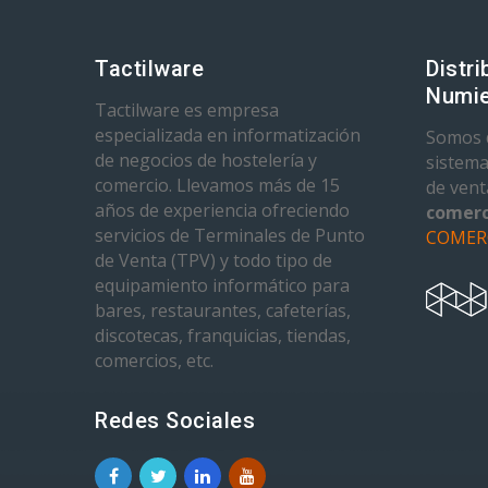
Tactilware
Distri
Numie
Tactilware es empresa
especializada en informatización
Somos d
de negocios de hostelería y
sistema
comercio. Llevamos más de 15
de ven
años de experiencia ofreciendo
comerc
servicios de Terminales de Punto
COMER
de Venta (TPV) y todo tipo de
equipamiento informático para
bares, restaurantes, cafeterías,
discotecas, franquicias, tiendas,
comercios, etc.
Redes Sociales