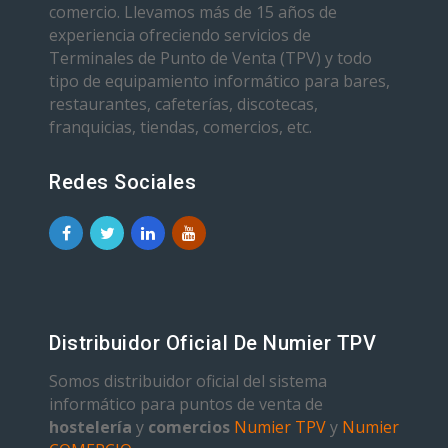
comercio. Llevamos más de 15 años de
experiencia ofreciendo servicios de
Terminales de Punto de Venta (TPV) y todo
tipo de equipamiento informático para bares,
restaurantes, cafeterías, discotecas,
franquicias, tiendas, comercios, etc.
Redes Sociales
Distribuidor Oficial De Numier TPV
Somos distribuidor oficial del sistema
informático para puntos de venta de
hostelería
y
comercios
Numier TPV
y
Numier