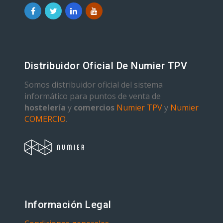
Distribuidor Oficial De Numier TPV
Somos distribuidor oficial del sistema
informático para puntos de venta de
hostelería
y
comercios
Numier TPV
y
Numier
COMERCIO
.
Información Legal