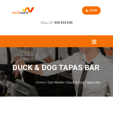
LOGIN
CALL US:
955 453 093
DUCK & DOG TAPAS BAR
Home
/
Our Works
/
Duck & Dog Tapas Bar