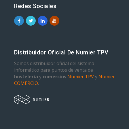
Redes Sociales
Distribuidor Oficial De Numier TPV
Somos distribuidor oficial del sistema
informático para puntos de venta de
hostelería
y
comercios
Numier TPV
y
Numier
COMERCIO
.