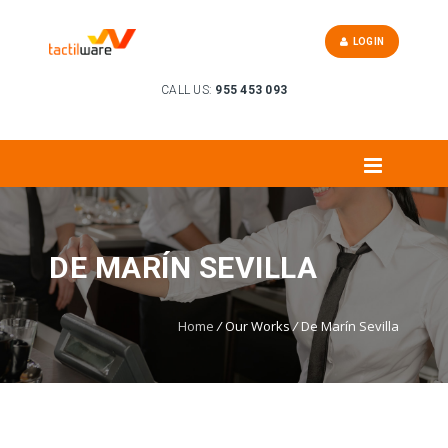
LOGIN
CALL US:
955 453 093
DE MARÍN SEVILLA
Home
/
Our Works
/
De Marín Sevilla