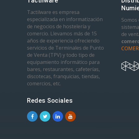
Tactilware
Distri
Numie
Tactilware es empresa
especializada en informatización
Somos d
de negocios de hostelería y
sistema
comercio. Llevamos más de 15
de ven
años de experiencia ofreciendo
comerc
servicios de Terminales de Punto
COMER
de Venta (TPV) y todo tipo de
equipamiento informático para
bares, restaurantes, cafeterías,
discotecas, franquicias, tiendas,
comercios, etc.
Redes Sociales