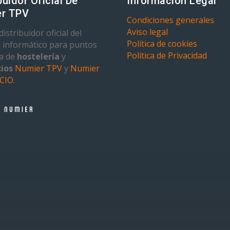
buidor Oficial De
Información Legal
r TPV
Condiciones generales
Aviso legal
istribuidor oficial del
Política de cookies
 informático para puntos
Política de Privacidad
ta de
hostelería
y
ios
Numier TPV
y
Numier
CIO
.