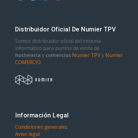
Distribuidor Oficial De Numier TPV
Somos distribuidor oficial del sistema
informático para puntos de venta de
hostelería
y
comercios
Numier TPV
y
Numier
COMERCIO
.
Información Legal
Condiciones generales
Aviso legal