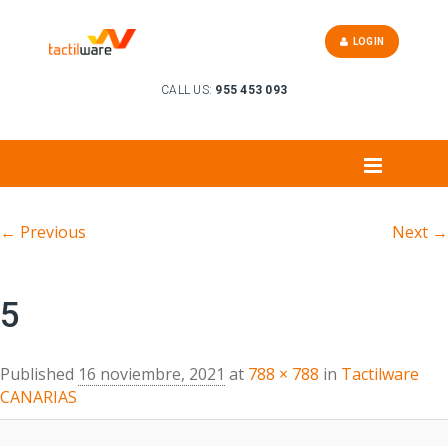
LOGIN
CALL US:
955 453 093
Image navigation
← Previous
Next →
5
Published
16 noviembre, 2021
at
788 × 788
in
Tactilware
CANARIAS