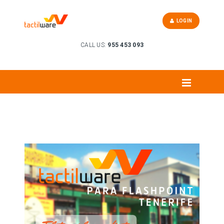
LOGIN
CALL US:
955 453 093