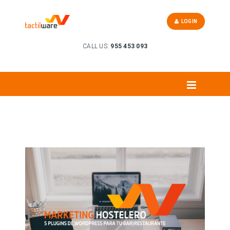
LOGIN
CALL US:
955 453 093