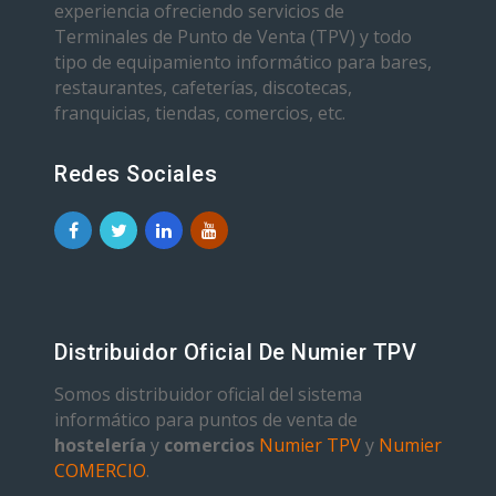
experiencia ofreciendo servicios de
Terminales de Punto de Venta (TPV) y todo
tipo de equipamiento informático para bares,
restaurantes, cafeterías, discotecas,
franquicias, tiendas, comercios, etc.
Redes Sociales
Distribuidor Oficial De Numier TPV
Somos distribuidor oficial del sistema
informático para puntos de venta de
hostelería
y
comercios
Numier TPV
y
Numier
COMERCIO
.