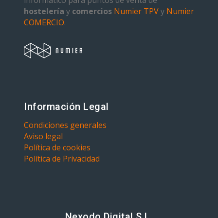
informático para puntos de venta de
hostelería
y
comercios
Numier TPV
y
Numier
COMERCIO
.
Información Legal
Condiciones generales
Aviso legal
Política de cookies
Política de Privacidad
Nexodo Digital S.L.