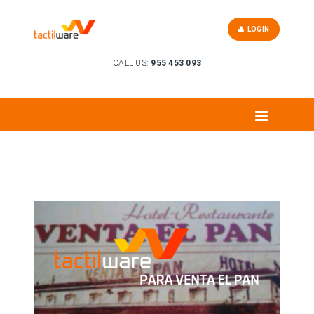
LOGIN
CALL US:
955 453 093